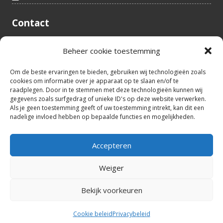
Contact
Tieltstraat 54
Beheer cookie toestemming
8760 Meulebeke
België
tel.: +32(0)51/48 66 59
Om de beste ervaringen te bieden, gebruiken wij technologieën zoals
cookies om informatie over je apparaat op te slaan en/of te
info@idealtoys.be
raadplegen. Door in te stemmen met deze technologieën kunnen wij
BTW nr.: BE0860.852.630
gegevens zoals surfgedrag of unieke ID's op deze website verwerken.
Als je geen toestemming geeft of uw toestemming intrekt, kan dit een
nadelige invloed hebben op bepaalde functies en mogelijkheden.
Openingsuren
Accepteren
8:30u - 12u30
ma – vrij
13u30 - 17u00
Weiger
Bekijk voorkeuren
Design by
©2026 Alle rechten voorbehouden
HCWebsites
Cookie beleid
Privacybeleid