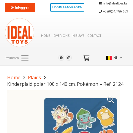
info@idealtoys.be
Inloggen
LOGIN AANVRAGEN
+32(0)51/486 659
HOME
OVER ONS
NIEUWS
CONTACT
NL
Producten
Home
Plaids
Kinderplaid polar 100 x 140 cm. Pokémon – Ref. 2124