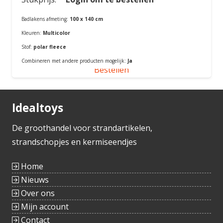
Badlakens afmeting:
100 x 140 cm
Kleuren:
Multicolor
Stof:
polar fleece
Combineren met andere producten mogelijk:
Ja
Bestellen
Idealtoys
De groothandel voor strandartikelen,
strandschopjes en kermiseendjes
Home
Nieuws
Over ons
Mijn account
Contact