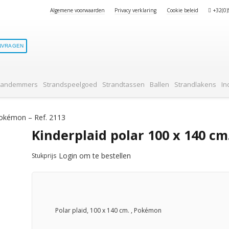
Algemene voorwaarden
Privacy verklaring
Cookie beleid
+32(0
NVRAGEN
randemmers
Strandspeelgoed
Strandtassen
Ballen
Strandlakens
In
Pokémon – Ref. 2113
Kinderplaid polar 100 x 140 cm
Login om te bestellen
Stukprijs
Polar plaid, 100 x 140 cm. , Pokémon