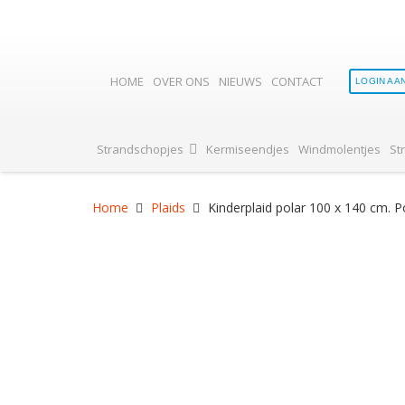
HOME
OVER ONS
NIEUWS
CONTACT
LOGIN AA
Strandschopjes
Kermiseendjes
Windmolentjes
St
Home
Plaids
Kinderplaid polar 100 x 140 cm. 