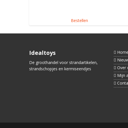
Bestellen
Idealtoys
Hom
Nieu
De groothandel voor strandartikelen,
Over 
strandschopjes en kermiseendjes
Mijn 
Conta