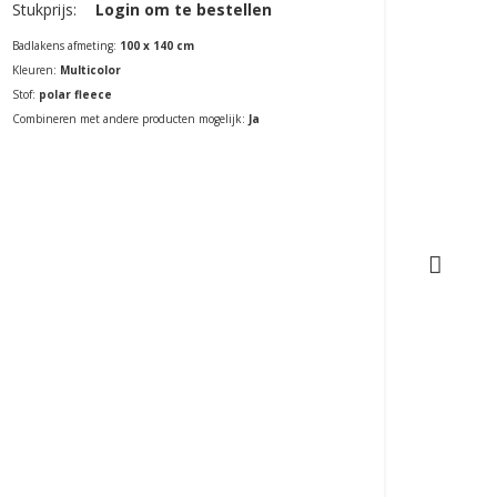
Stukprijs:
Login om te bestellen
Stukpri
Badlakens afmeting:
100 x 140 cm
Badlaken
Kleuren:
Multicolor
Kleuren:
Stof:
polar fleece
Stof:
pol
Combineren met andere producten mogelijk:
Ja
Combiner