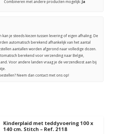
Combineren met andere producten mogelijk:
Ja
n kan je steeds kiezen tussen levering of eigen afhaling. De
rden automatisch berekend afhankelijk van het aantal
stellen aantallen worden afgerond naar volledige dozen.
omatisch berekend voor verzending naar België,
sland. Voor andere landen vraag je de verzendkost aan bij
tje.
 bestellen? Neem dan contact met ons op!
Kinderplaid met teddyvoering 100 x
Kind
140 cm. Stitch – Ref. 2118
140 c