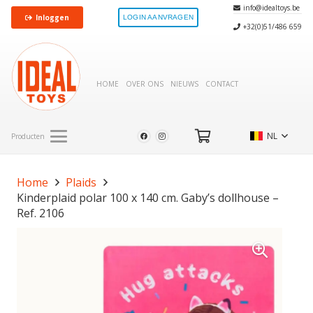
info@idealtoys.be
Inloggen
LOGIN AANVRAGEN
+32(0)51/486 659
HOME
OVER ONS
NIEUWS
CONTACT
NL
Producten
Home
Plaids
Kinderplaid polar 100 x 140 cm. Gaby’s dollhouse –
Ref. 2106