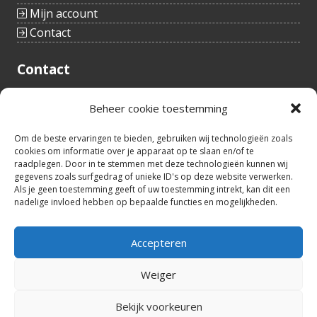
Mijn account
Contact
Contact
Tieltstraat 54
Beheer cookie toestemming
8760 Meulebeke
België
tel.: +32(0)51/48 66 59
Om de beste ervaringen te bieden, gebruiken wij technologieën zoals
cookies om informatie over je apparaat op te slaan en/of te
info@idealtoys.be
raadplegen. Door in te stemmen met deze technologieën kunnen wij
BTW nr.: BE0860.852.630
gegevens zoals surfgedrag of unieke ID's op deze website verwerken.
Als je geen toestemming geeft of uw toestemming intrekt, kan dit een
nadelige invloed hebben op bepaalde functies en mogelijkheden.
Openingsuren
Accepteren
8:30u - 12u30
ma – vrij
13u30 - 17u00
Weiger
Bekijk voorkeuren