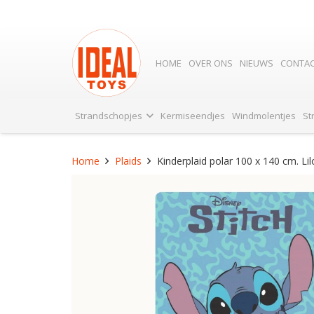
HOME
OVER ONS
NIEUWS
CONTA
Strandschopjes
Kermiseendjes
Windmolentjes
St
Home
Plaids
Kinderplaid polar 100 x 140 cm. Lil