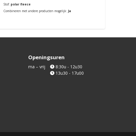
Stof:
pol
Stof:
polar fleece
Combiner
Combineren met andere producten mogelijk:
Ja
Bestellen
Openingsuren
ma – vrij
8:30u - 12u30
13u30 - 17u00