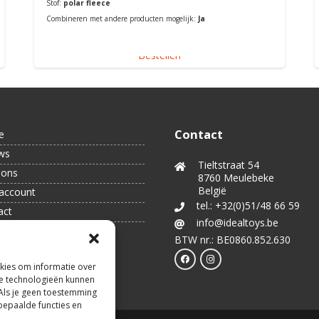
Stof:
polar fleece
Combineren met andere producten mogelijk:
Ja
Bestellen
Contact
e
ws
Tieltstraat 54
 ons
8760 Meulebeke
België
account
tel.: +32(0)51/48 66 59
act
info@idealtoys.be
BTW nr.: BE0860.852.630
kies om informatie over
ze technologieën kunnen
 Als je geen toestemming
bepaalde functies en