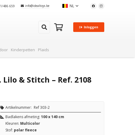
NL
info@idealtoys.be
51/486 659
Inloggen
cten in je winkelwagen.
door
Kinderpetten
Plaids
 Lilo & Stitch – Ref. 2108
Artikelnummer:
Ref 303-2
Badlakens afmeting:
100 x 140 cm
Kleuren:
Multicolor
Stof:
polar fleece