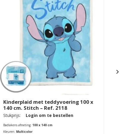
Kind
Kinderplaid met teddyvoering 100 x
140 c
140 cm. Stitch – Ref. 2118
Stukpri
Stukprijs:
Login om te bestellen
Badlaken
Badlakens afmeting:
100 x 140 cm
Kleuren:
Kleuren:
Multicolor