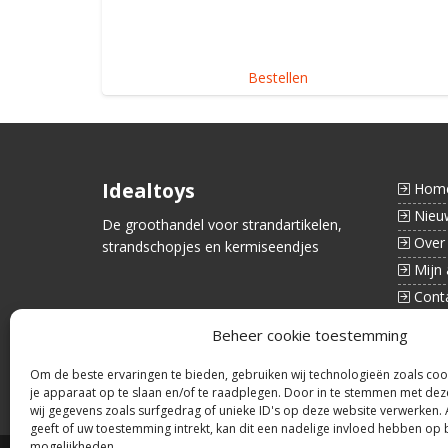
Bestellen
Idealtoys
Hom
Nieu
De groothandel voor strandartikelen,
Over
strandschopjes en kermiseendjes
Mijn 
Cont
Beheer cookie toestemming
Om de beste ervaringen te bieden, gebruiken wij technologieën zoals coo
je apparaat op te slaan en/of te raadplegen. Door in te stemmen met de
wij gegevens zoals surfgedrag of unieke ID's op deze website verwerken.
geeft of uw toestemming intrekt, kan dit een nadelige invloed hebben op 
mogelijkheden.