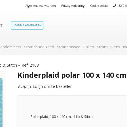
Algemene voorwaarden
Privacy verklaring
Cookie beleid
+32(0)
CT
LOGIN AANVRAGEN
Geen produ
randemmers
Strandspeelgoed
Strandtassen
Ballen
Strandlakens
In
o & Stitch – Ref. 2108
Kinderplaid polar 100 x 140 cm.
Login om te bestellen
Stukprijs
Polar plaid, 100 x 140 cm. , Lilo & Stitch