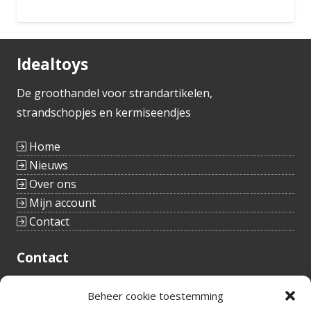
Bestellen
Idealtoys
De groothandel voor strandartikelen,
strandschopjes en kermiseendjes
Home
Nieuws
Over ons
Mijn account
Contact
Contact
Tieltstraat 54
Beheer cookie toestemming
8760 Meulebeke
België