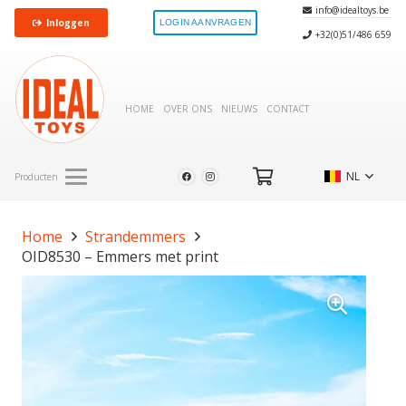
info@idealtoys.be
Inloggen
LOGIN AANVRAGEN
+32(0)51/486 659
HOME
OVER ONS
NIEUWS
CONTACT
NL
Producten
Home
Strandemmers
OID8530 – Emmers met print