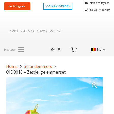
info@idealtoys.be
Inloggen
LOGIN AANVRAGEN
+32(0)51/486 659
HOME
OVER ONS
NIEUWS
CONTACT
NL
Producten
Home
Strandemmers
OID8010 – Zesdelige emmerset