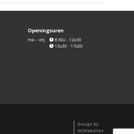
Openingsuren
ma – vrij
8:30u - 12u30
13u30 - 17u00
Design by
HCWebsites