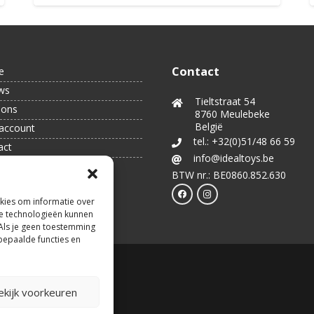
Contact
e
ws
Tieltstraat 54
 ons
8760 Meulebeke
België
account
tel.: +32(0)51/48 66 59
act
info@idealtoys.be
BTW nr.: BE0860.852.630
kies om informatie over
ze technologieën kunnen
 Als je geen toestemming
bepaalde functies en
ekijk voorkeuren