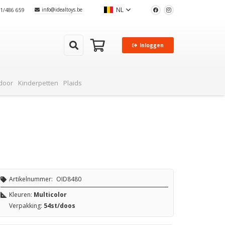
NL
info@idealtoys.be
51/486 659
Inloggen
cten in je winkelwagen.
door
Kinderpetten
Plaids
Artikelnummer:
OID8480
Kleuren:
Multicolor
Verpakking:
54st/doos