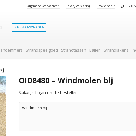
Algemene voorwaarden
Privacy verklaring
Cookie beleid
+32(0)
CT
LOGIN AANVRAGEN
Geen produ
randemmers
Strandspeelgoed
Strandtassen
Ballen
Strandlakens
In
ij
OID8480 – Windmolen bij
Login om te bestellen
Stukprijs
Windmolen bij