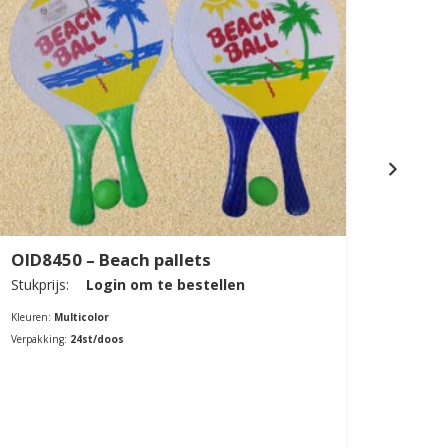
OID8450 – Beach pallets
OID8
Stukprijs:
Login om te bestellen
Stukpri
Kleuren:
Multicolor
Kleuren:
Verpakking:
24st/doos
Verpakki
Bestellen