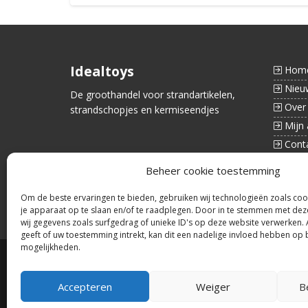
Idealtoys
Hom
Nieu
De groothandel voor strandartikelen,
Over
strandschopjes en kermiseendjes
Mijn 
Cont
Beheer cookie toestemming
Om de beste ervaringen te bieden, gebruiken wij technologieën zoals coo
je apparaat op te slaan en/of te raadplegen. Door in te stemmen met de
wij gegevens zoals surfgedrag of unieke ID's op deze website verwerken.
geeft of uw toestemming intrekt, kan dit een nadelige invloed hebben op 
mogelijkheden.
©2026 Alle rechten voorbehouden
Accepteren
Weiger
B