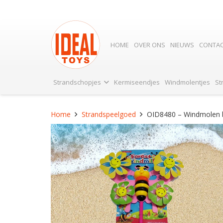
HOME
OVER ONS
NIEUWS
CONTA
Strandschopjes
Kermiseendjes
Windmolentjes
St
Home
Strandspeelgoed
OID8480 – Windmolen b