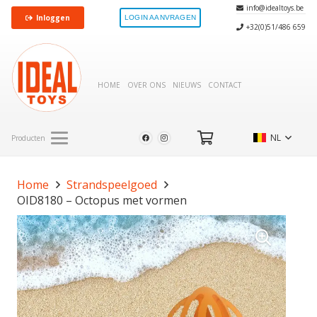
info@idealtoys.be
Inloggen
LOGIN AANVRAGEN
+32(0)51/486 659
HOME
OVER ONS
NIEUWS
CONTACT
NL
Producten
Home
Strandspeelgoed
OID8180 – Octopus met vormen