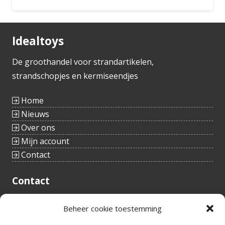
Bestellen
Idealtoys
De groothandel voor strandartikelen,
strandschopjes en kermiseendjes
Home
Nieuws
Over ons
Mijn account
Contact
Contact
Tieltstraat 54
Beheer cookie toestemming
8760 Meulebeke
België