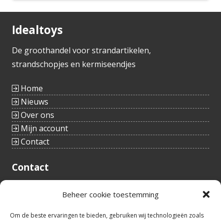
Idealtoys
De groothandel voor strandartikelen,
strandschopjes en kermiseendjes
Home
Nieuws
Over ons
Mijn account
Contact
Contact
Tieltstraat 54
Beheer cookie toestemming
8760 Meulebeke
België
tel.: +32(0)51/48 66 59
Om de beste ervaringen te bieden, gebruiken wij technologieën zoals