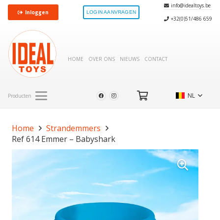
info@idealtoys.be
Inloggen
LOGIN AANVRAGEN
+32(0)51/486 659
HOME
OVER ONS
NIEUWS
CONTACT
NL
Producten
Home
Strandemmers
Ref 614 Emmer – Babyshark