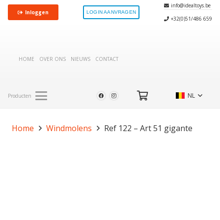
info@idealtoys.be
Inloggen
LOGIN AANVRAGEN
+32(0)51/486 659
HOME
OVER ONS
NIEUWS
CONTACT
NL
Producten
Home
Windmolens
Ref 122 – Art 51 gigante