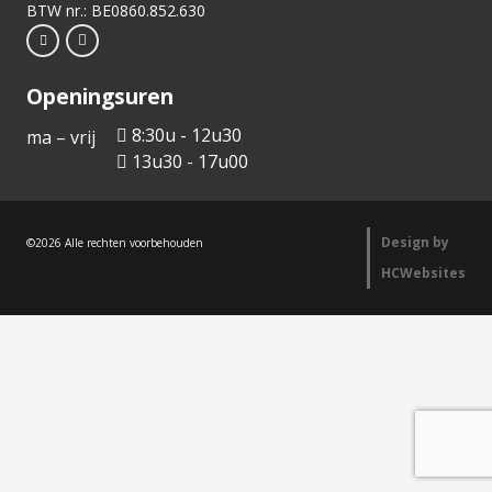
BTW nr.: BE0860.852.630
Openingsuren
8:30u - 12u30
ma – vrij
13u30 - 17u00
Design by
©2026 Alle rechten voorbehouden
HCWebsites