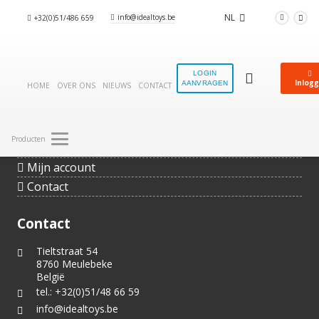
NL
info@idealtoys.be
+32(0)51/486 659
Idealtoys
De groothandel voor strandartikelen,
strandschopjes en kermiseendjes
LOGIN
Inlog
AANVRAGEN
HOME
OVER ONS
NIEUWS
CONTACT
Home
Nieuws
Producten
Over ons
Mijn account
Contact
Contact
Tieltstraat 54
8760 Meulebeke
België
tel.: +32(0)51/48 66 59
info@idealtoys.be