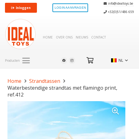
info@idealtoys.be
Inloggen
LOGIN AANVRAGEN
+32(0)51/486 659
HOME
OVER ONS
NIEUWS
CONTACT
NL
Producten
Home
Strandtassen
Waterbestendige strandtas met flamingo print,
ref.412