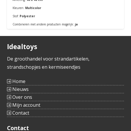
Kleuren:
Multicolor
Stof:
Polyester
Bestellen
Combineren met andere producten mogelijk:
ja
Idealtoys
De groothandel voor strandartikelen,
strandschopjes en kermiseendjes
Home
Nieuws
Over ons
Mijn account
Contact
Contact