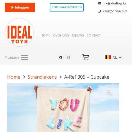
info@idealtoys.be
Inloggen
LOGIN AANVRAGEN
+32(0)51/486 659
HOME
OVER ONS
NIEUWS
CONTACT
NL
Producten
Home
Strandlakens
A-Ref 305 – Cupcake