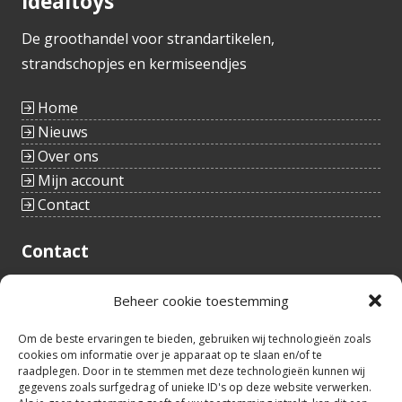
Idealtoys
De groothandel voor strandartikelen,
strandschopjes en kermiseendjes
Home
Nieuws
Over ons
Mijn account
Contact
Contact
Tieltstraat 54
Beheer cookie toestemming
8760 Meulebeke
België
tel.: +32(0)51/48 66 59
Om de beste ervaringen te bieden, gebruiken wij technologieën zoals
cookies om informatie over je apparaat op te slaan en/of te
info@idealtoys.be
raadplegen. Door in te stemmen met deze technologieën kunnen wij
BTW nr.: BE0860.852.630
gegevens zoals surfgedrag of unieke ID's op deze website verwerken.