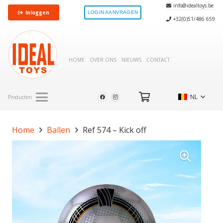
info@idealtoys.be
Inloggen
LOGIN AANVRAGEN
+32(0)51/486 659
HOME
OVER ONS
NIEUWS
CONTACT
NL
Producten
Home
Ballen
Ref 574 – Kick off