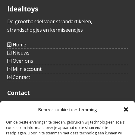
Idealtoys
De groothandel voor strandartikelen,
strandschopjes en kermiseendjes
Home
Nieuws
Over ons
Mijn account
Contact
Contact
Tieltstraat 54
Beheer cookie toestemming
8760 Meulebeke
België
tel.: +32(0)51/48 66 59
Om de beste ervaringen te bieden, gebruiken wij technologieën zoals
cookies om informatie over je apparaat op te slaan en/of te
info@idealtoys.be
raadplegen. Door in te stemmen met deze technologieën kunnen wij