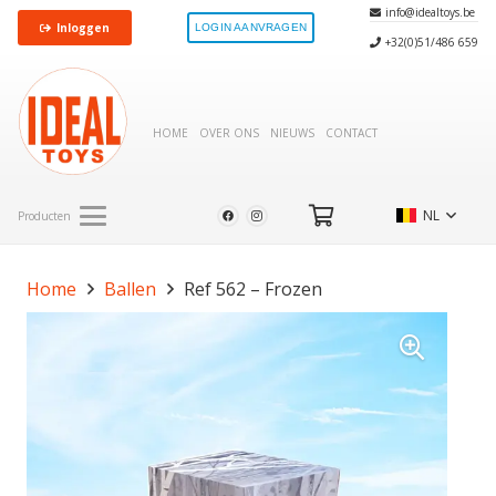
info@idealtoys.be
Inloggen
LOGIN AANVRAGEN
+32(0)51/486 659
HOME
OVER ONS
NIEUWS
CONTACT
NL
Producten
Home
Ballen
Ref 562 – Frozen