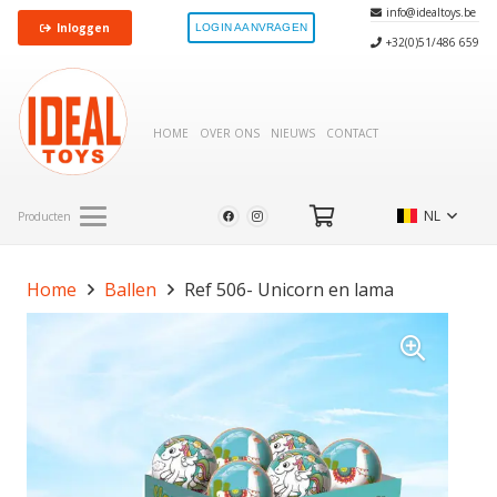
info@idealtoys.be
Inloggen
LOGIN AANVRAGEN
+32(0)51/486 659
HOME
OVER ONS
NIEUWS
CONTACT
NL
Producten
Home
Ballen
Ref 506- Unicorn en lama