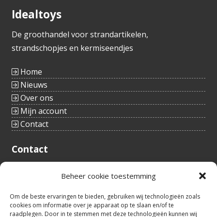
Idealtoys
De groothandel voor strandartikelen,
strandschopjes en kermiseendjes
Home
Nieuws
Over ons
Mijn account
Contact
Contact
Tieltstraat 54
Beheer cookie toestemming
8760 Meulebeke
België
tel.: +32(0)51/48 66 59
Om de beste ervaringen te bieden, gebruiken wij technologieën zoals
cookies om informatie over je apparaat op te slaan en/of te
info@idealtoys.be
raadplegen. Door in te stemmen met deze technologieën kunnen wij