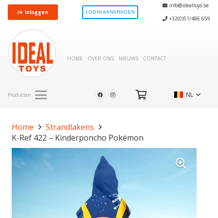
info@idealtoys.be
Inloggen
LOGIN AANVRAGEN
+32(0)51/486 659
HOME
OVER ONS
NIEUWS
CONTACT
NL
Producten
Home
Strandlakens
K-Ref 422 – Kinderponcho Pokémon