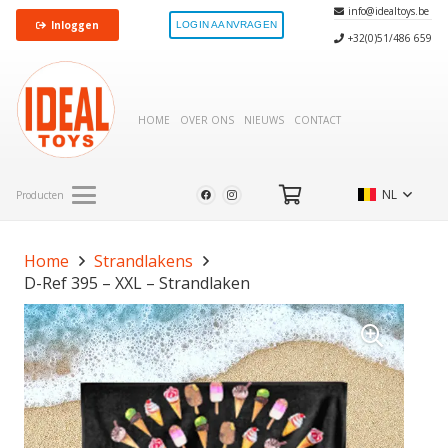
info@idealtoys.be
Inloggen
LOGIN AANVRAGEN
+32(0)51/486 659
HOME
OVER ONS
NIEUWS
CONTACT
NL
Producten
Home
Strandlakens
D-Ref 395 – XXL – Strandlaken