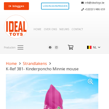
info@idealtoys.be
Inloggen
LOGIN AANVRAGEN
+32(0)51/486 659
HOME
OVER ONS
NIEUWS
CONTACT
NL
Producten
Home
Strandlakens
K-Ref 381- Kinderponcho Minnie mouse