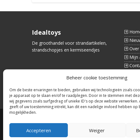
Idealtoys
Hom
Nieu
De groothandel voor strandartikelen,
Over
strandschopjes en kermiseendjes
Mijn 
Cont
Beheer cookie toestemming
Om de beste ervaringen te bieden, gebruiken wij technologieën zoals coo
je apparaat op te slaan en/of te raadplegen. Door in te stemmen met de
wij gegevens zoals surfgedrag of unieke ID's op deze website verwerken.
geeft of uw toestemming intrekt, kan dit een nadelige invloed hebben op 
mogelijkheden.
©2026 Alle rechten voorbehouden
Accepteren
Weiger
B