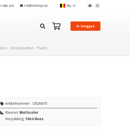
NL
info@idealtoys.be
51/486 659
Inloggen
cten in je winkelwagen.
door
Kinderpetten
Plaids
Artikelnummer:
OID8470
Kleuren:
Multicolor
Verpakking:
10st/doos