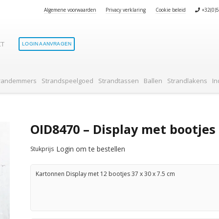
Algemene voorwaarden
Privacy verklaring
Cookie beleid
+32(0)
CT
LOGIN AANVRAGEN
Geen produ
randemmers
Strandspeelgoed
Strandtassen
Ballen
Strandlakens
In
OID8470 – Display met bootjes
Login om te bestellen
Stukprijs
Kartonnen Display met 12 bootjes 37 x 30 x 7.5 cm