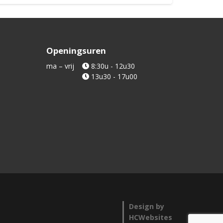
Openingsuren
ma – vrij
8:30u - 12u30
13u30 - 17u00
Design by
HCWebsites