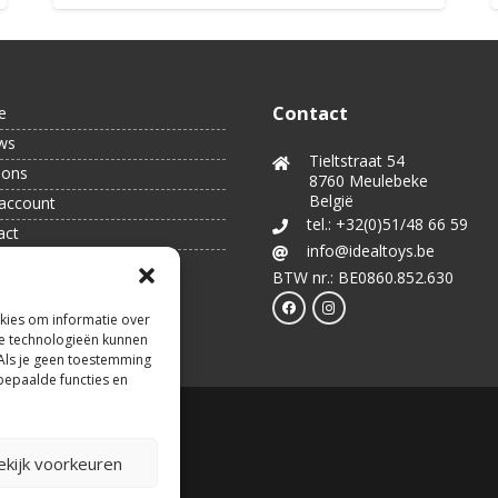
Contact
e
ws
Tieltstraat 54
 ons
8760 Meulebeke
België
account
tel.: +32(0)51/48 66 59
act
info@idealtoys.be
BTW nr.: BE0860.852.630
kies om informatie over
ze technologieën kunnen
 Als je geen toestemming
bepaalde functies en
ekijk voorkeuren