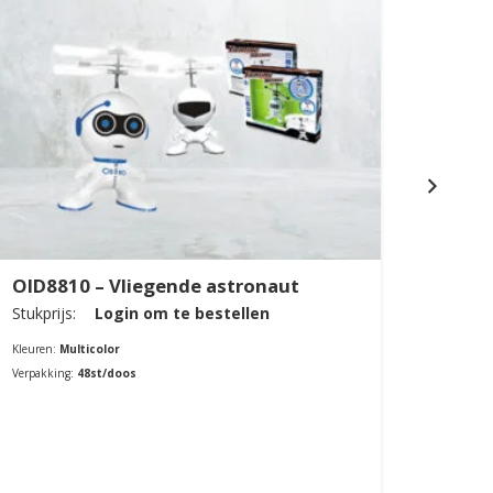
OID8810 – Vliegende astronaut
OID8
Stukprijs:
Login om te bestellen
Stukpri
Kleuren:
Multicolor
Kleuren:
Verpakking:
48st/doos
Verpakki
Bestellen