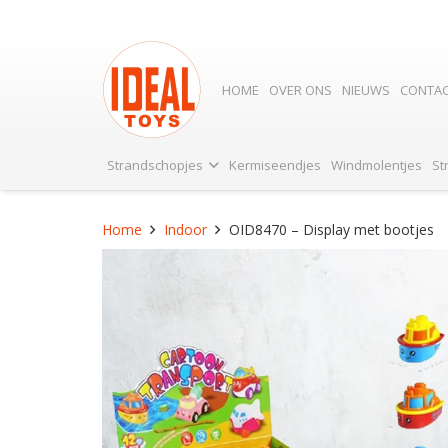
HOME
OVER ONS
NIEUWS
CONTA
Strandschopjes
Kermiseendjes
Windmolentjes
St
Home
Indoor
OID8470 – Display met bootjes