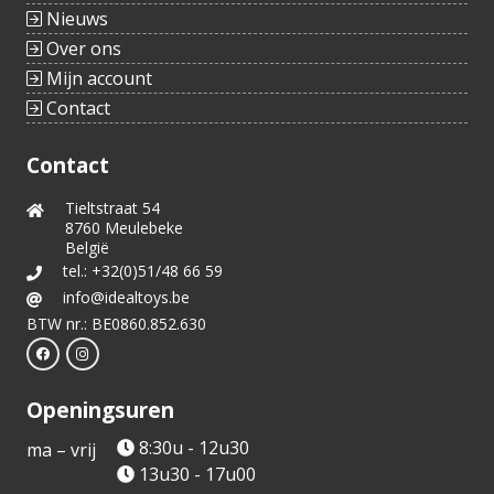
Nieuws
Over ons
Mijn account
Contact
Contact
Tieltstraat 54
8760 Meulebeke
België
tel.: +32(0)51/48 66 59
info@idealtoys.be
BTW nr.: BE0860.852.630
Openingsuren
8:30u - 12u30
ma – vrij
13u30 - 17u00