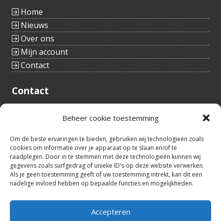
Home
Nieuws
Over ons
Mijn account
Contact
Contact
Tieltstraat 54
Beheer cookie toestemming
8760 Meulebeke
België
tel.: +32(0)51/48 66 59
Om de beste ervaringen te bieden, gebruiken wij technologieën zoals
cookies om informatie over je apparaat op te slaan en/of te
info@idealtoys.be
raadplegen. Door in te stemmen met deze technologieën kunnen wij
BTW nr.: BE0860.852.630
gegevens zoals surfgedrag of unieke ID's op deze website verwerken.
Als je geen toestemming geeft of uw toestemming intrekt, kan dit een
nadelige invloed hebben op bepaalde functies en mogelijkheden.
Openingsuren
Accepteren
8:30u - 12u30
ma – vrij