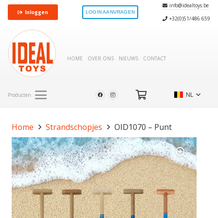
info@idealtoys.be
Inloggen
LOGIN AANVRAGEN
+32(0)51/486 659
HOME
OVER ONS
NIEUWS
CONTACT
NL
Producten
Home
Strandschopjes
OID1070 – Punt