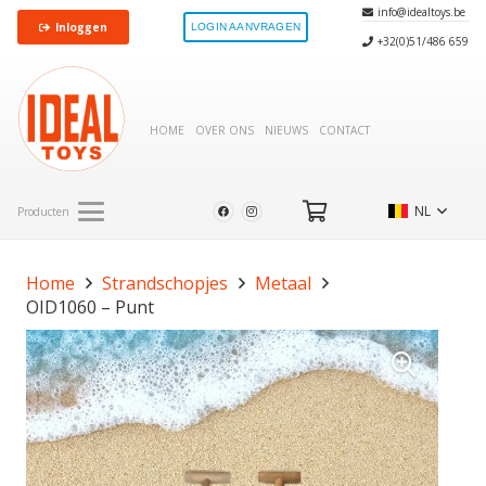
info@idealtoys.be
Inloggen
LOGIN AANVRAGEN
+32(0)51/486 659
HOME
OVER ONS
NIEUWS
CONTACT
NL
Producten
Home
Strandschopjes
Metaal
OID1060 – Punt