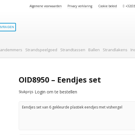
Algemene voorwaarden
Privacy verklaring
Cookie beleid
+32(0
NVRAGEN
randemmers
Strandspeelgoed
Strandtassen
Ballen
Strandlakens
In
OID8950 – Eendjes set
Login om te bestellen
Stukprijs
Eendjes set van 6 gekleurde plastiek eendjes met vishengel