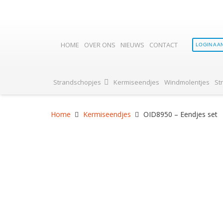
HOME
OVER ONS
NIEUWS
CONTACT
LOGIN AA
Strandschopjes
Kermiseendjes
Windmolentjes
St
Home
Kermiseendjes
OID8950 – Eendjes set