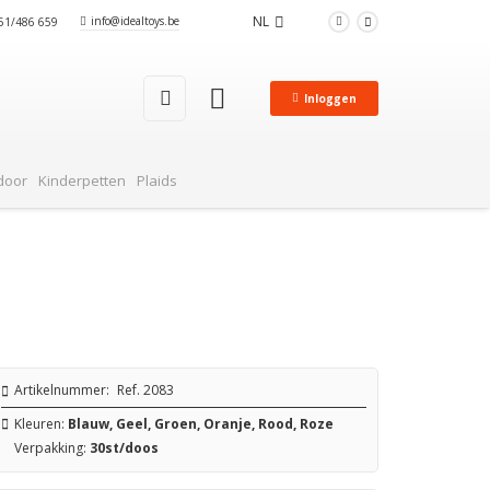
NL
info@idealtoys.be
)51/486 659
Inloggen
door
Kinderpetten
Plaids
Artikelnummer:
Ref. 2083
Kleuren:
Blauw, Geel, Groen, Oranje, Rood, Roze
Verpakking:
30st/doos