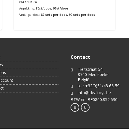
Roze/Blauw
Verpakking:
80st/doos, 90st/doos
Aantal per doos:
80 sets per doos, 90 sets per doos
Bestellen
Contact
e
ws
Tieltstraat 54
ons
8760 Meulebeke
België
account
tel.: +32(0)51/48 66 59
ct
info@idealtoys.be
BTW nr.: BE0860.852.630