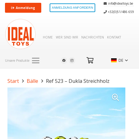
info@idealtoys.be
Anmeldung
ANMELDUNG ANFORDERN
+32(0)51/486 659
HOME
WER SIND WIR
NACHRICHTEN
KONTAKT
DE
Unsere Produkte
Start
Bälle
Ref 523 – Dukla Streichholz