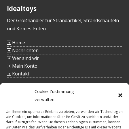
Idealtoys
Der Großhändler für Strandartikel, Strandschaufeln
und Kirmes-Enten
Home
Nachrichten
Wer sind wir
Mein Konto
Kontakt
Kontakt
Cookie-Zustimmung
verwalten
Tieltstraat 54
8760 Meulebeke
Belgien
Um Ihnen ein optimales Erlebnis zu bieten, verwenden wir Technologien
tel.: +32(0)51/48 66 59
wie Cookies, um Informationen über Ihr Gerät zu speichern und/oder
darauf zuzugreifen. Wenn Sie diesen Technologien zustimmen, können
info@idealtoys.be
wir Daten wie das Surfverhalten oder eindeutige IDs auf dieser Website