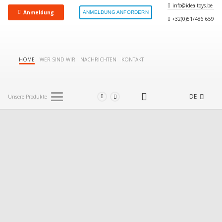
info@idealtoys.be
Anmeldung
ANMELDUNG ANFORDERN
+32(0)51/486 659
HOME
WER SIND WIR
NACHRICHTEN
KONTAKT
DE
Unsere Produkte