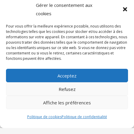
Gérer le consentement aux
OID120 – droit
cookies
Prix
Connectez-vous pour
Pour vous offrir la meilleure expérience possible, nous utilisons des
unitaire:
commander
technologies telles que les cookies pour stocker et/ou accéder à des
informations sur votre appareil. En consentant à ces technologies, nous
pouvons traiter des données telles que le comportement de navigation
Couleurs
Rouge Bleu
ou les identifiants uniques sur ce site web. Si vous ne donnez pas votre
Emballage:
24 pièces/boîte
consentement ou si vous le retirez, certaines caractéristiques et
fonctions peuvent être affectées.
Diamètre du bâton :
28mm
Commander
Longueur du bâton:
120cm
Acceptez
Matériel:
En métal
Refusez
Affiche les préférences
Politique de cookies
Politique de confidentialité