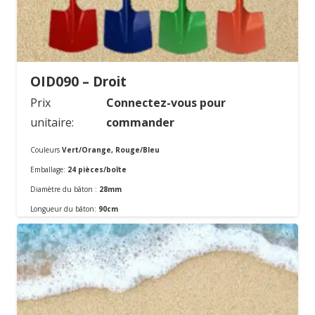
OID090 – Droit
Prix
Connectez-vous pour
unitaire:
commander
Couleurs
Vert/Orange, Rouge/Bleu
Emballage:
24 pièces/boîte
Diamètre du bâton :
28mm
Commander
Longueur du bâton:
90cm
Matériel:
En métal