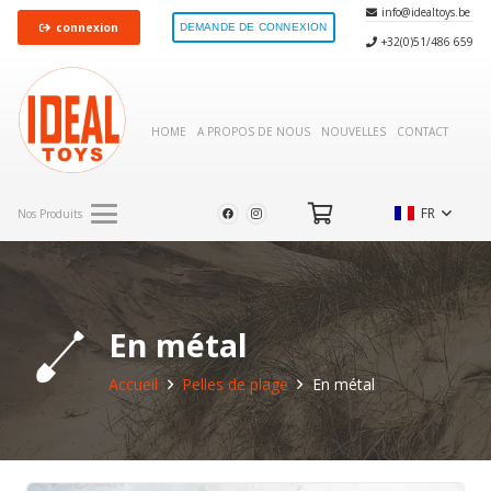
info@idealtoys.be
connexion
DEMANDE DE CONNEXION
+32(0)51/486 659
HOME
A PROPOS DE NOUS
NOUVELLES
CONTACT
FR
Nos Produits
En métal
Accueil
Pelles de plage
En métal