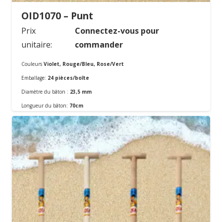
OID1070 – Punt
Prix
Connectez-vous pour
unitaire:
commander
Couleurs
Violet, Rouge/Bleu, Rose/Vert
Emballage:
24 pièces/boîte
Diamètre du bâton :
23,5 mm
Commander
Longueur du bâton:
70cm
Matériel:
En métal