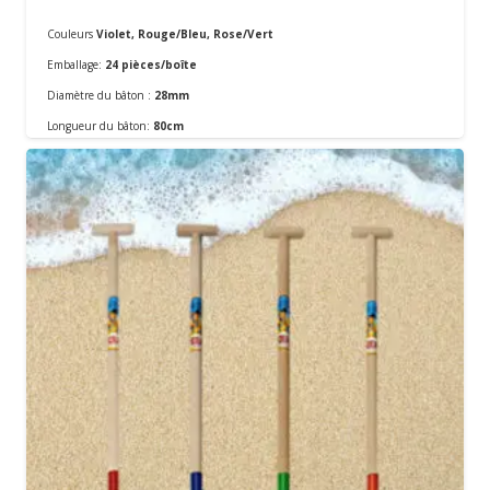
Couleurs
Violet, Rouge/Bleu, Rose/Vert
Emballage:
24 pièces/boîte
Diamètre du bâton :
28mm
Commander
Longueur du bâton:
80cm
Matériel:
En métal