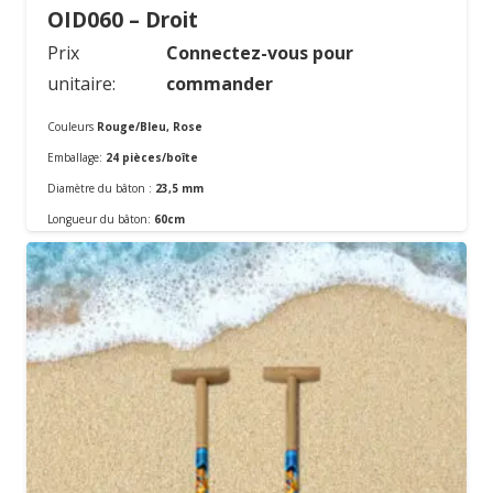
OID060 – Droit
Prix
Connectez-vous pour
unitaire:
commander
Couleurs
Rouge/Bleu, Rose
Emballage:
24 pièces/boîte
Diamètre du bâton :
23,5 mm
Commander
Longueur du bâton:
60cm
Matériel:
En métal