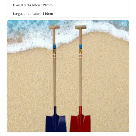
Diamètre du bâton :
28mm
Commander
Longueur du bâton:
110cm
Matériel:
En métal