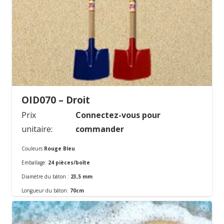
OID070 – Droit
Prix
Connectez-vous pour
unitaire:
commander
Couleurs
Rouge Bleu
Emballage:
24 pièces/boîte
Diamètre du bâton :
23,5 mm
Commander
Longueur du bâton:
70cm
Matériel:
En métal