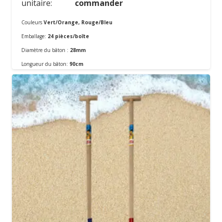
unitaire:
commander
Couleurs
Vert/Orange, Rouge/Bleu
Emballage:
24 pièces/boîte
Diamètre du bâton :
28mm
Commander
Longueur du bâton:
90cm
Matériel:
En métal