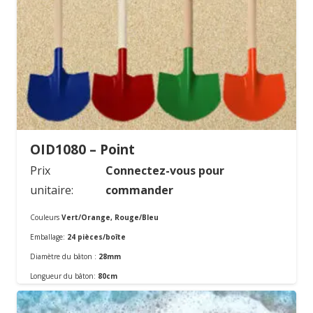
OID1080 – Point
Prix
Connectez-vous pour
unitaire:
commander
Couleurs
Vert/Orange, Rouge/Bleu
Emballage:
24 pièces/boîte
Diamètre du bâton :
28mm
Commander
Longueur du bâton:
80cm
Matériel:
En métal