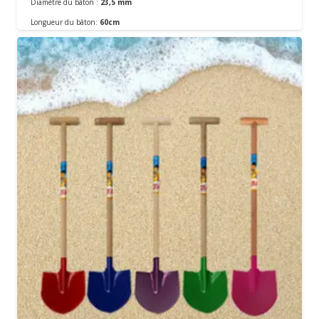
Diamètre du bâton :
23,5 mm
Commander
Longueur du bâton:
60cm
Matériel:
En métal