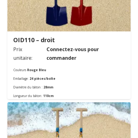
OID110 – droit
Prix
Connectez-vous pour
unitaire:
commander
Couleurs
Rouge Bleu
Emballage:
24 pièces/boîte
Diamètre du bâton :
28mm
Commander
Longueur du bâton:
110cm
Matériel:
En métal